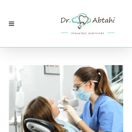
Ski
t
conten
View
Larger
Image