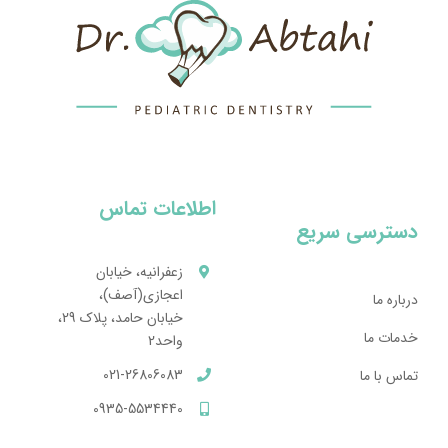
اطلاعات تماس
دسترسی سریع
زعفرانيه، خيابان
اعجازی(آصف)،
درباره ما
خيابان حامد، پلاک 29،
خدمات ما
واحد2
021-26806083
تماس با ما
0935-5534440