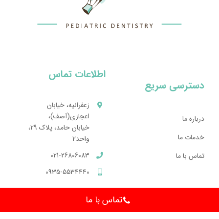
اطلاعات تماس
دسترسی سریع
زعفرانيه، خيابان
اعجازی(آصف)،
درباره ما
خيابان حامد، پلاک 29،
خدمات ما
واحد2
021-26806083
تماس با ما
0935-5534440
تماس با ما
تمامی حقوق این وبسایت متعلق به دندانپزشکی دکتر ابطحی می‌باشد.
طراحی و میزبانی:
وبسایتکس