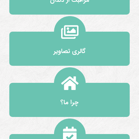
گالری تصاویر
چرا ما؟